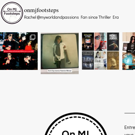
onmjfootsteps
Rachel @myworldandpassions
Fan since Thriller Era
Entre
vous